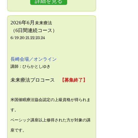
詳細を見る
2026年​6月
未来療法
（
​6
日間連続コース）
6/19.20.21.22.23.24
長崎会場／オンライン
講師：
ひらかとしゆき
未来療法プロコース
【募集終了】
​米国催眠療法協会認定の上級
資格が得られま
す。
ベーシック講座以上修得された方が対象の講
座です
。