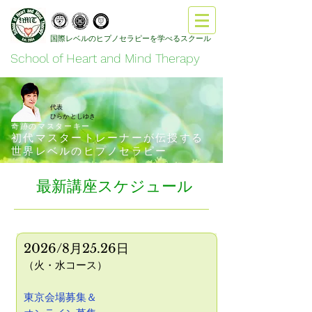
国際レベルのヒプノセラピーを学べるスクール
School of Heart and Mind Therapy
代表
ひらか
としゆき
​奇跡のマスターキー
初代マスタートレーナーが伝授する
世界
レベル
のヒプノセラピー
最新講座スケジュール
2026/8
月25.26日
（火・水コース）
東京会場募集＆